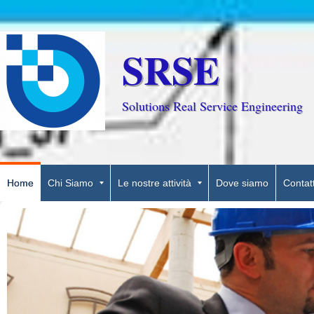
SRSE
Solutions Real Service Engineering
Home
Chi Siamo
Le nostre attività
Dove siamo
Contatt