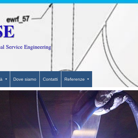
SE
al Service Engineering
tà
Dove siamo
Contatti
Referenze