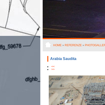
HOME
»
REFERENZE
»
PHOTOGALLE
Arabia Saudita
<<
>>