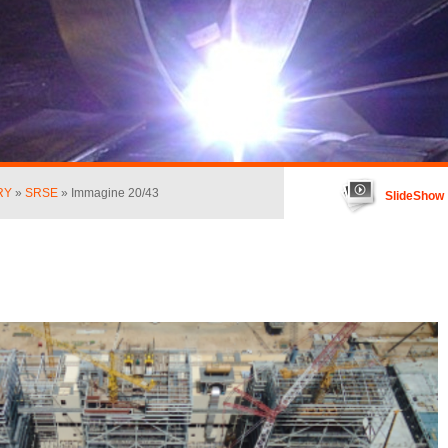
RY
»
SRSE
» Immagine 20/43
SlideShow