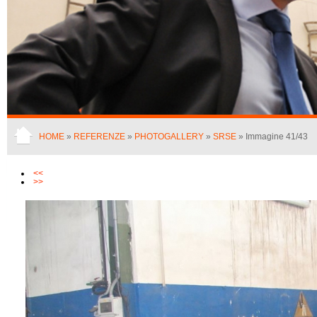
HOME
»
REFERENZE
»
PHOTOGALLERY
»
SRSE
» Immagine 41/43
<<
>>