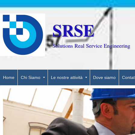
SRSE
Solutions Real Service Engineering
Home
Chi Siamo
Le nostre attività
Dove siamo
Contatt